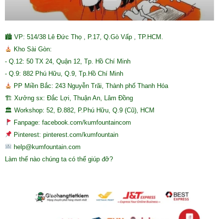
🏙 VP: 514/38 Lê Đức Thọ , P.17, Q.Gò Vấp , TP.HCM.
Kho Sài Gòn:
- Q.12: 50 TX 24, Quận 12, Tp. Hồ Chí Minh
- Q.9: 882 Phú Hữu, Q.9, Tp.Hồ Chí Minh
PP Miền Bắc: 243 Nguyễn Trãi, Thành phố Thanh Hóa
🏗 Xưởng sx: Đắc Lợi, Thuận An, Lâm Đồng
🏛 Workshop: 52, Đ.882, P.Phú Hữu, Q.9 (Cũ), HCM
Fanpage: facebook.com/kumfountaincom
Pinterest: pinterest.com/kumfountain
help@kumfountain.com
Làm thế nào chúng ta có thể giúp đỡ?