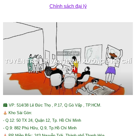
Chính sách đại lý
HÀNH CHÍNH
TUYỂN TRỢ LÝ VẬN HÀNH XƯỞNG – HỒ CHÍ
MINH
22/02/2026
🏙 VP: 514/38 Lê Đức Thọ , P.17, Q.Gò Vấp , TP.HCM.
Kho Sài Gòn:
- Q.12: 50 TX 24, Quận 12, Tp. Hồ Chí Minh
- Q.9: 882 Phú Hữu, Q.9, Tp.Hồ Chí Minh
PP Miền Bắc: 243 Nguyễn Trãi, Thành phố Thanh Hóa