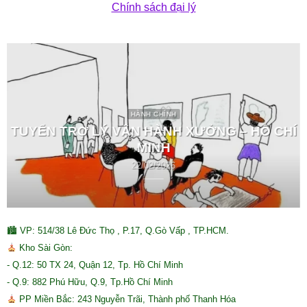
Chính sách đại lý
HÀNH CHÍNH
TUYỂN TRỢ LÝ VẬN HÀNH XƯỞNG – HỒ CHÍ
MINH
22/02/2026
🏙 VP: 514/38 Lê Đức Thọ , P.17, Q.Gò Vấp , TP.HCM.
Kho Sài Gòn:
- Q.12: 50 TX 24, Quận 12, Tp. Hồ Chí Minh
- Q.9: 882 Phú Hữu, Q.9, Tp.Hồ Chí Minh
PP Miền Bắc: 243 Nguyễn Trãi, Thành phố Thanh Hóa