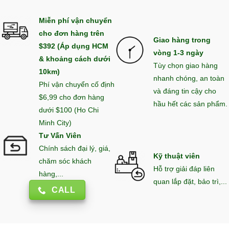
Miễn phí vận chuyển
cho đơn hàng trên
Giao hàng trong
$392 (Áp dụng HCM
vòng 1-3 ngày
& khoảng cách dưới
Tùy chọn giao hàng
10km)
nhanh chóng, an toàn
Phí vận chuyển cố định
và đáng tin cậy cho
$6,99 cho đơn hàng
hầu hết các sản phẩm.
dưới $100 (Ho Chi
Minh City)
Tư Vấn Viên
Chính sách đại lý, giá,
Kỹ thuật viên
chăm sóc khách
Hỗ trợ giải đáp liên
hàng,...
quan lắp đặt, bảo trì,...
CALL