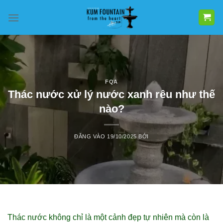
Bỏ
qua
nội
dung
FQA
Thác nước xử lý nước xanh rêu như thế
nào?
ĐĂNG VÀO
19/10/2025
BỞI
Thác nước không chỉ là một cảnh đẹp tự nhiên mà còn là