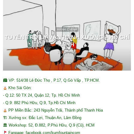
HÀNH CHÍNH
TUYỂN TRỢ LÝ VẬN HÀNH XƯỞNG – HỒ CHÍ
MINH
22/02/2026
🏙 VP: 514/38 Lê Đức Thọ , P.17, Q.Gò Vấp , TP.HCM.
Kho Sài Gòn:
- Q.12: 50 TX 24, Quận 12, Tp. Hồ Chí Minh
- Q.9: 882 Phú Hữu, Q.9, Tp.Hồ Chí Minh
PP Miền Bắc: 243 Nguyễn Trãi, Thành phố Thanh Hóa
🏗 Xưởng sx: Đắc Lợi, Thuận An, Lâm Đồng
🏛 Workshop: 52, Đ.882, P.Phú Hữu, Q.9 (Cũ), HCM
Fanpage: facebook.com/kumfountaincom