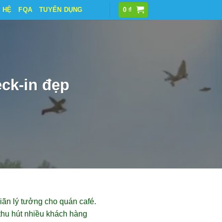
N HỆ
FQA
TUYỂN DỤNG
0
₫
ck-in đẹp
iãn lý tưởng cho quán café.
thu hút nhiều khách hàng