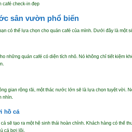
 café check-in đẹp
ước sân vườn phổ biến
ạn có thể lựa chọn cho quán café của mình. Dưới đây là một s
ho những quán café có diện tích nhỏ. Nó không chỉ tiết kiệm kh
n.
g gian rộng rãi, một thác nước lớn sẽ là lựa chọn tuyệt vời. Nó
h nhìn.
i hồ cá
cá sẽ tạo ra một hệ sinh thái hoàn chỉnh. Khách hàng có thể t
 cá bơi lội.