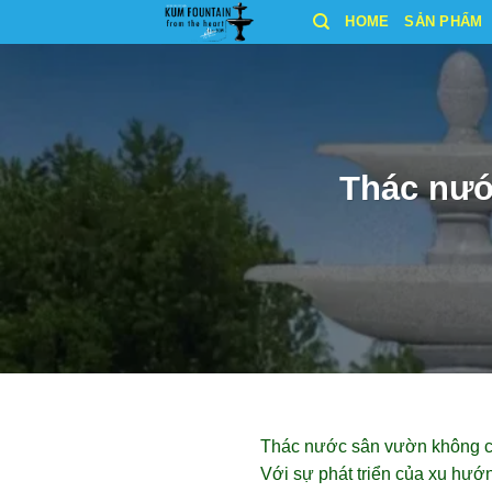
Bỏ
HOME
SẢN PHẨM
qua
nội
dung
Thác nướ
Thác nước sân vườn không chỉ
Với sự phát triển của xu hướ