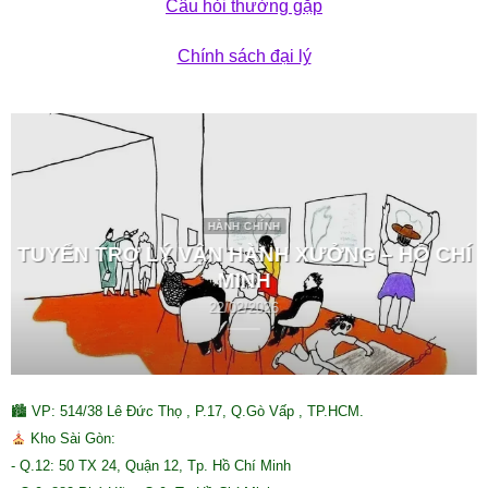
Câu hỏi thường gặp
Chính sách đại lý
HÀNH CHÍNH
TUYỂN TRỢ LÝ VẬN HÀNH XƯỞNG – HỒ CHÍ
MINH
22/02/2026
🏙 VP: 514/38 Lê Đức Thọ , P.17, Q.Gò Vấp , TP.HCM.
Kho Sài Gòn:
- Q.12: 50 TX 24, Quận 12, Tp. Hồ Chí Minh