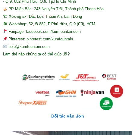
- Q.9: 882 Phú Hữu, Q.9, Tp.Hồ Chí Minh
PP Miền Bắc: 243 Nguyễn Trãi, Thành phố Thanh Hóa
🏗 Xưởng sx: Đắc Lợi, Thuận An, Lâm Đồng
🏛 Workshop: 52, Đ.882, P.Phú Hữu, Q.9 (Cũ), HCM
Fanpage: facebook.com/kumfountaincom
Pinterest: pinterest.com/kumfountain
help@kumfountain.com
Làm thế nào chúng ta có thể giúp đỡ?
Đối tác vận đơn