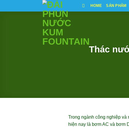
Bỏ
HOME
SẢN PHẨM
qua
nội
dung
Thác nướ
Trong ngành công nghiệp và n
hiện nay là bơm AC và bơm DC