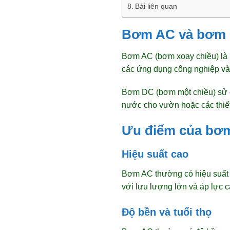
Bài liên quan
Bơm AC và bơm D
Bơm AC (bơm xoay chiều) là 
các ứng dụng công nghiệp và
Bơm DC (bơm một chiều) sử d
nước cho vườn hoặc các thiết
Ưu điểm của bơ
Hiệu suất cao
Bơm AC thường có hiệu suất 
với lưu lượng lớn và áp lực 
Độ bền và tuổi thọ