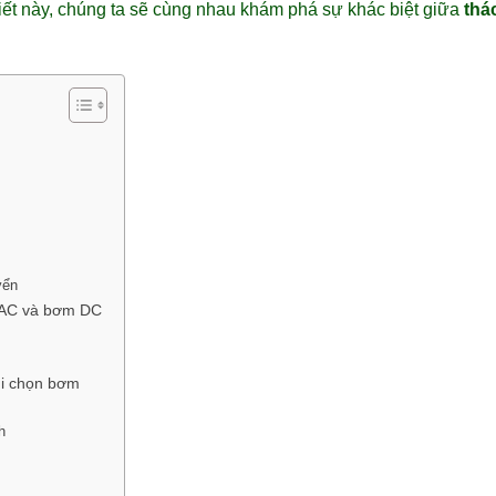
iết này, chúng ta sẽ cùng nhau khám phá sự khác biệt giữa
thá
yển
 AC và bơm DC
hi chọn bơm
h