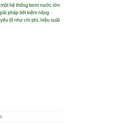
n một hệ thống bơm nước lớn
giải pháp tiết kiệm năng
ếu tố như chi phí, hiệu suất
ực
.