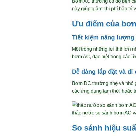
Bơm AC thường có độ bền cao 
này giúp giảm chi phí bảo trì v
Ưu điểm của bơ
Tiết kiệm năng lượng
Một trong những lợi thế lớn n
bơm AC, đặc biệt trong các ứ
Dễ dàng lắp đặt và di
Bơm DC thường nhẹ và nhỏ gọn
các ứng dụng tạm thời hoặc t
thác nước so sánh bơm AC v
So sánh hiệu su