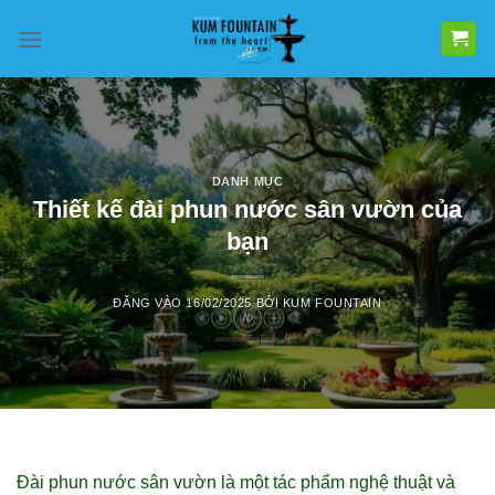
Bỏ
qua
nội
dung
DANH MỤC
Thiết kế đài phun nước sân vườn của
bạn
ĐĂNG VÀO
16/02/2025
BỞI
KUM FOUNTAIN
Đài phun nước sân vườn là một tác phẩm nghệ thuật và