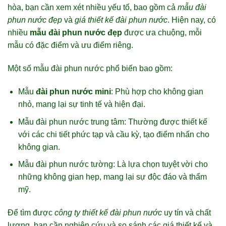
hòa, bạn cần xem xét nhiều yếu tố, bao gồm cả
mẫu đài
phun nước đẹp
và
giá thiết kế đài phun nước
. Hiện nay, có
nhiều
mẫu đài phun nước đẹp
được ưa chuộng, mỗi
mẫu có đặc điểm và ưu điểm riêng.
Một số mẫu đài phun nước phổ biến bao gồm:
Mẫu
đài phun nước mini
: Phù hợp cho không gian
nhỏ, mang lại sự tinh tế và hiện đại.
Mẫu đài phun nước trung tâm: Thường được thiết kế
với các chi tiết phức tạp và cầu kỳ, tạo điểm nhấn cho
không gian.
Mẫu đài phun nước tường: Là lựa chọn tuyệt vời cho
những không gian hẹp, mang lại sự độc đáo và thẩm
mỹ.
Để tìm được
công ty thiết kế đài phun nước
uy tín và chất
lượng, bạn cần nghiên cứu và so sánh các giá thiết kế và