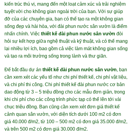
kiến trúc thú vị, mang đến một loạt cảm xúc và trải nghiệm
tuyệt vời cho không gian ngoài trời của bạn. Với sự giúp
đỡ của các chuyên gia, bạn có thể tạo ra một không gian
sống đẹp và hài hòa, với đài phun nước sân vườn là điểm
nhấn chính. Việc
thiết kế đài phun nước sân vườn
đòi
hỏi sự kết hợp giữa nghệ thuật và kỹ thuật, và có thể mang
lại nhiều lợi ích, bao gồm cả việc làm mát không gian sống
và tạo ra môi trường sống trong lành và thư giãn.
Để bắt đầu dự án
thiết kế đài phun nước sân vườn
, bạn
cần xem xét các yếu tố như chi phí thiết kế, chi phí vật liệu,
và chi phí thi công. Chi phí thiết kế đài phun nước cơ bản
dao động từ 3 – 5 triệu đồng cho các mẫu đơn giản, trong
khi chi phí cho các công trình phức tạp có thể lên tới vài
chục triệu đồng. Bạn cũng cần xem xét đơn giá thiết kế
cảnh quan sân vườn, với diện tích dưới 100 m2 có đơn
giá 40.000 đ/m2, từ 100 – 500 m2 có đơn giá 35.000 đ/m2,
và trên 500 m2 có đơn giá 30.000 đ/m2.