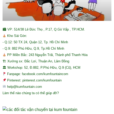
22/02/2026
🏙 VP: 514/38 Lê Đức Thọ , P.17, Q.Gò Vấp , TP.HCM.
Kho Sài Gòn:
- Q.12: 50 TX 24, Quận 12, Tp. Hồ Chí Minh
- Q.9: 882 Phú Hữu, Q.9, Tp.Hồ Chí Minh
PP Miền Bắc: 243 Nguyễn Trãi, Thành phố Thanh Hóa
🏗 Xưởng sx: Đắc Lợi, Thuận An, Lâm Đồng
🏛 Workshop: 52, Đ.882, P.Phú Hữu, Q.9 (Cũ), HCM
Fanpage: facebook.com/kumfountaincom
Pinterest: pinterest.com/kumfountain
help@kumfountain.com
Làm thế nào chúng ta có thể giúp đỡ?