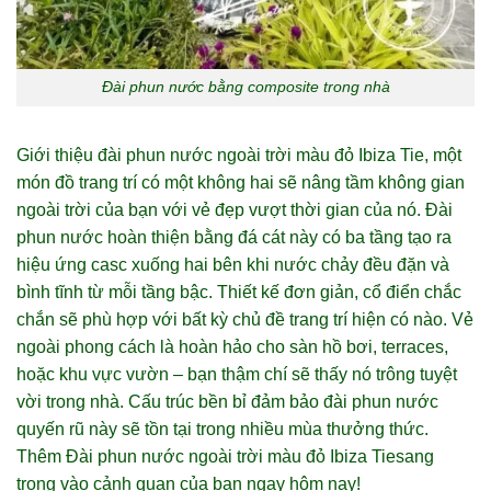
Đài phun nước bằng composite trong nhà
Giới thiệu đài phun nước ngoài trời màu đỏ Ibiza Tie, một
món đồ trang trí có một không hai sẽ nâng tầm không gian
ngoài trời của bạn với vẻ đẹp vượt thời gian của nó. Đài
phun nước hoàn thiện bằng đá cát này có ba tầng tạo ra
hiệu ứng casc xuống hai bên khi nước chảy đều đặn và
bình tĩnh từ mỗi tầng bậc. Thiết kế đơn giản, cổ điển chắc
chắn sẽ phù hợp với bất kỳ chủ đề trang trí hiện có nào. Vẻ
ngoài phong cách là hoàn hảo cho sàn hồ bơi, terraces,
hoặc khu vực vườn – bạn thậm chí sẽ thấy nó trông tuyệt
vời trong nhà. Cấu trúc bền bỉ đảm bảo đài phun nước
quyến rũ này sẽ tồn tại trong nhiều mùa thưởng thức.
Thêm Đài phun nước ngoài trời màu đỏ Ibiza Tiesang
trọng vào cảnh quan của bạn ngay hôm nay!