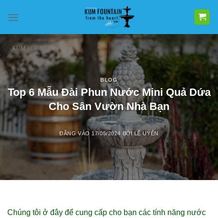
Bỏ
qua
nội
dung
BLOG
Top 6 Mẫu Đài Phun Nước Mini Quả Dứa
Cho Sân Vườn Nhà Bạn
ĐĂNG VÀO
17/05/2024
BỞI
LÊ UYÊN
Chúng tôi ở đây để cung cấp cho bạn các tính năng nước