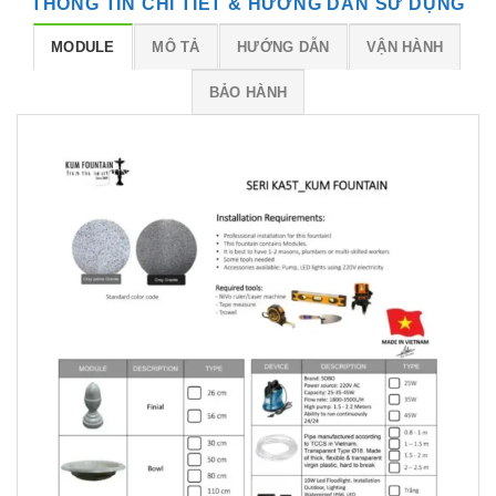
THÔNG TIN CHI TIẾT & HƯỚNG DẪN SỬ DỤNG
MODULE
MÔ TẢ
HƯỚNG DẪN
VẬN HÀNH
BẢO HÀNH