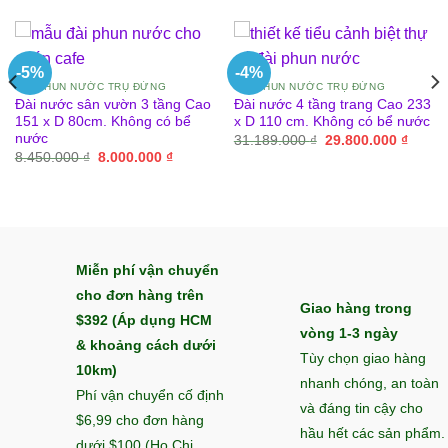
-5%
-4%
ĐÀI PHUN NƯỚC TRỤ ĐỨNG
ĐÀI PHUN NƯỚC TRỤ ĐỨNG
Đài nước sân vườn 3 tầng Cao
Đài nước 4 tầng trang Cao 233
151 x D 80cm. Không có bể
x D 110 cm. Không có bể nước
nước
Giá
Giá
31.189.000
₫
29.800.000
₫
gốc
hiện
Giá
Giá
8.450.000
₫
8.000.000
₫
là:
tại
gốc
hiện
31.189.000 ₫.
là:
là:
tại
29.800
8.450.000 ₫.
là:
00 ₫.
8.000.000 ₫.
Miễn phí vận chuyển
cho đơn hàng trên
Giao hàng trong
$392 (Áp dụng HCM
vòng 1-3 ngày
& khoảng cách dưới
Tùy chọn giao hàng
10km)
nhanh chóng, an toàn
Phí vận chuyển cố định
và đáng tin cậy cho
$6,99 cho đơn hàng
hầu hết các sản phẩm.
dưới $100 (Ho Chi