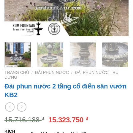
TRANG CHỦ
/
ĐÀI PHUN NƯỚC
/
ĐÀI PHUN NƯỚC TRỤ
ĐỨNG
Đài phun nước 2 tầng cổ điển sân vườn
KB2
Giá
Giá
15.716.188
15.323.750
₫
₫
gốc
hiện
KÍCH