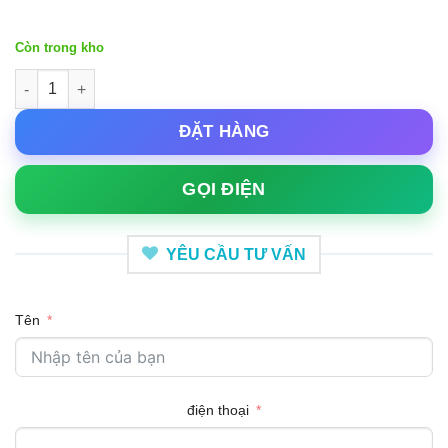
Còn trong kho
Đài phun nước 2 tầng cổ điển sân vườn KB2 số lượng
ĐẶT HÀNG
GỌI ĐIỆN
YÊU CẦU TƯ VẤN
Tên
điện thoại