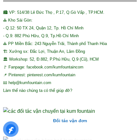
🏙 VP: 514/38 Lê Đức Thọ , P.17, Q.Gò Vấp , TP.HCM.
⛪ Kho Sài Gòn:
- Q.12: 50 TX 24, Quận 12, Tp. Hồ Chí Minh
- Q.9: 882 Phú Hữu, Q.9, Tp.Hồ Chí Minh
⛪ PP Miền Bắc: 243 Nguyễn Trãi, Thành phố Thanh Hóa
🏗 Xưởng sx: Đắc Lợi, Thuận An, Lâm Đồng
🏛 Workshop: 52, Đ.882, P.Phú Hữu, Q.9 (Cũ), HCM
🚩 Fanpage: facebook.com/kumfountaincom
📌 Pinterest: pinterest.com/kumfountain
📧 help@kumfountain.com
Làm thế nào chúng ta có thể giúp đỡ?
Đối tác vận đơn