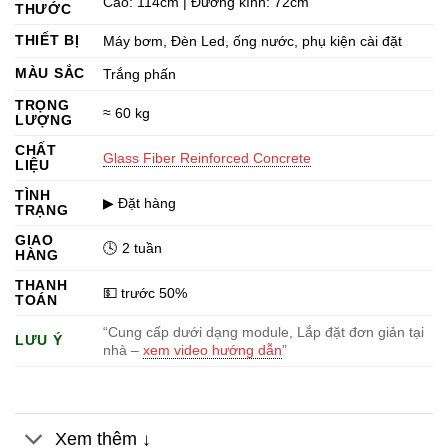
là:
tại
Cao: 114cm | Đường kính: 72cm
THƯỚC
15.716.188 ₫.
là:
THIẾT BỊ
Máy bơm, Đèn Led, ống nước, phụ kiện cài đặt
15.323.750 ₫.
MÀU SẮC
Trắng phấn
TRỌNG
≈ 60 kg
LƯỢNG
CHẤT
Glass Fiber Reinforced Concrete
LIỆU
TÌNH
▶ Đặt hàng
TRẠNG
GIAO
🕓 2 tuần
HÀNG
THANH
💵 trước 50%
TOÁN
“Cung cấp dưới dạng module, Lắp đặt đơn giản tại
LƯU Ý
nhà –
xem video hướng dẫn
”
Xem thêm ↓