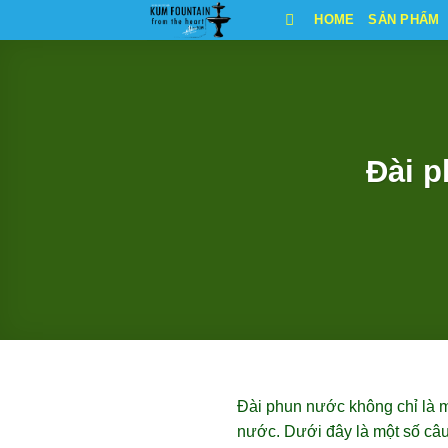
Bỏ
HOME
SẢN PHẨM
qua
nội
dung
Đài p
Đài phun nước không chỉ là m
nước. Dưới đây là một số câu