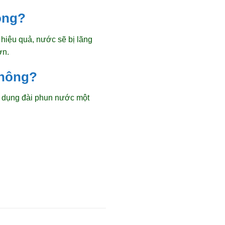
hông?
 hiệu quả, nước sẽ bị lãng
ơn.
không?
ử dụng đài phun nước một