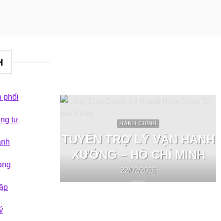
H
 phối
êng tư
HÀNH CHÍNH
TUYỂN TRỢ LÝ VẬN HÀNH
ành
XƯỞNG – HỒ CHÍ MINH
àng
22/02/2026
ặp
ý