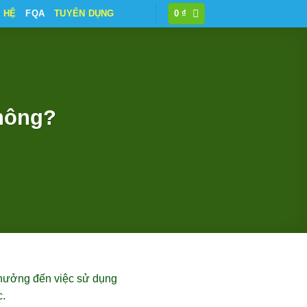
N HỆ
FQA
TUYỂN DỤNG
0
₫
không?
 hưởng đến việc sử dụng
c.