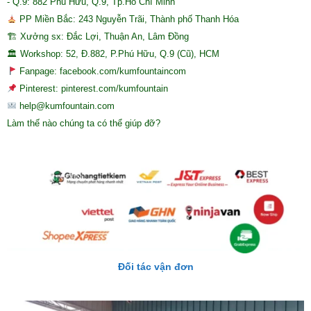
- Q.9: 882 Phú Hữu, Q.9, Tp.Hồ Chí Minh
PP Miền Bắc: 243 Nguyễn Trãi, Thành phố Thanh Hóa
🏗 Xưởng sx: Đắc Lợi, Thuận An, Lâm Đồng
🏛 Workshop: 52, Đ.882, P.Phú Hữu, Q.9 (Cũ), HCM
Fanpage: facebook.com/kumfountaincom
Pinterest: pinterest.com/kumfountain
help@kumfountain.com
Làm thế nào chúng ta có thể giúp đỡ?
Đối tác vận đơn