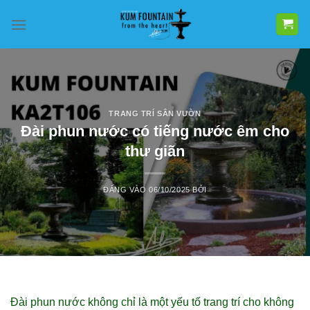
Bỏ
qua
nội
dung
TRANG TRÍ SÂN VƯỜN
Đài phun nước có tiếng nước êm cho
thư giãn
ĐĂNG VÀO
06/10/2025
BỞI
Đài phun nước không chỉ là một yếu tố trang trí cho không