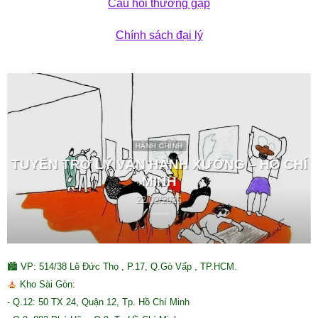
Câu hỏi thường gặp
Chính sách đại lý
HÀNH CHÍNH
TUYỂN TRỢ LÝ VẬN HÀNH XƯỞNG – HỒ CHÍ
MINH
22/02/2026
🏙 VP: 514/38 Lê Đức Thọ , P.17, Q.Gò Vấp , TP.HCM.
Kho Sài Gòn:
- Q.12: 50 TX 24, Quận 12, Tp. Hồ Chí Minh