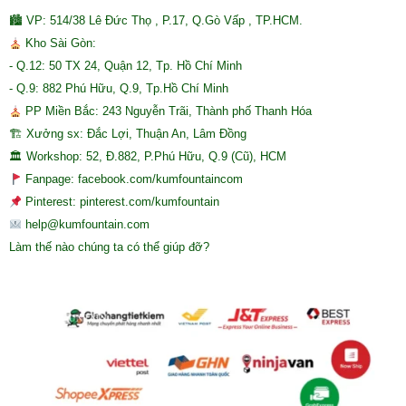
🏙 VP: 514/38 Lê Đức Thọ , P.17, Q.Gò Vấp , TP.HCM.
Kho Sài Gòn:
- Q.12: 50 TX 24, Quận 12, Tp. Hồ Chí Minh
- Q.9: 882 Phú Hữu, Q.9, Tp.Hồ Chí Minh
PP Miền Bắc: 243 Nguyễn Trãi, Thành phố Thanh Hóa
🏗 Xưởng sx: Đắc Lợi, Thuận An, Lâm Đồng
🏛 Workshop: 52, Đ.882, P.Phú Hữu, Q.9 (Cũ), HCM
Fanpage: facebook.com/kumfountaincom
Pinterest: pinterest.com/kumfountain
help@kumfountain.com
Làm thế nào chúng ta có thể giúp đỡ?