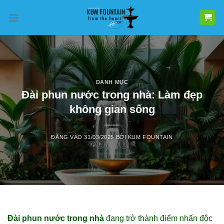
Bỏ
qua
nội
dung
DANH MỤC
Đài phun nước trong nhà: Làm đẹp
không gian sống
ĐĂNG VÀO
31/03/2025
BỞI
KUM FOUNTAIN
Đài phun nước trong nhà
đang trở thành điểm nhấn độc