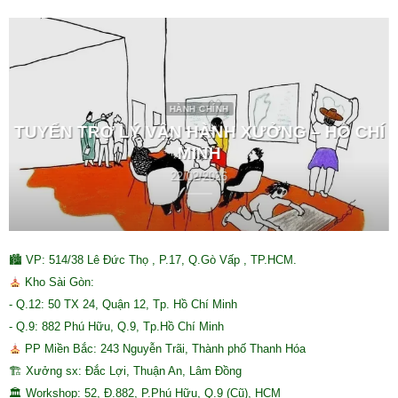
HÀNH CHÍNH
TUYỂN TRỢ LÝ VẬN HÀNH XƯỞNG – HỒ CHÍ
MINH
22/02/2026
🏙 VP: 514/38 Lê Đức Thọ , P.17, Q.Gò Vấp , TP.HCM.
Kho Sài Gòn:
- Q.12: 50 TX 24, Quận 12, Tp. Hồ Chí Minh
- Q.9: 882 Phú Hữu, Q.9, Tp.Hồ Chí Minh
PP Miền Bắc: 243 Nguyễn Trãi, Thành phố Thanh Hóa
🏗 Xưởng sx: Đắc Lợi, Thuận An, Lâm Đồng
🏛 Workshop: 52, Đ.882, P.Phú Hữu, Q.9 (Cũ), HCM